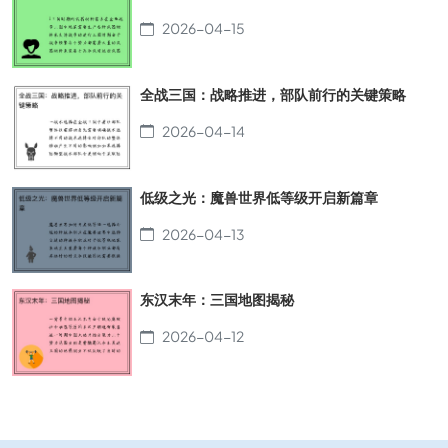
2026-04-15
全战三国：战略推进，部队前行的关键策略
2026-04-14
低级之光：魔兽世界低等级开启新篇章
2026-04-13
东汉末年：三国地图揭秘
2026-04-12