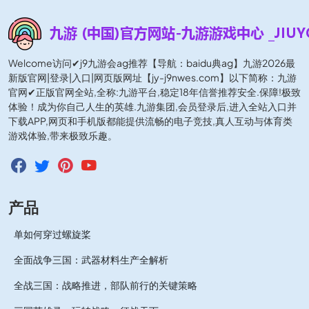
Welcome访问✔j9九游会ag推荐【导航：baidu典ag】九游2026最
新版官网|登录|入口|网页版网址【jy-j9nwes.com】以下简称：九游
官网✔正版官网全站,全称:九游平台,稳定18年信誉推荐安全.保障!极致
体验！成为你自己人生的英雄.九游集团,会员登录后,进入全站入口并
下载APP,网页和手机版都能提供流畅的电子竞技,真人互动与体育类
游戏体验,带来极致乐趣。
产品
单如何穿过螺旋桨
全面战争三国：武器材料生产全解析
全战三国：战略推进，部队前行的关键策略