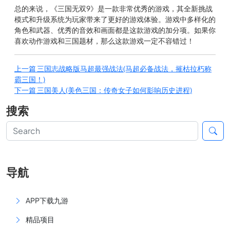
总的来说，《三国无双9》是一款非常优秀的游戏，其全新挑战
模式和升级系统为玩家带来了更好的游戏体验。游戏中多样化的
角色和武器、优秀的音效和画面都是这款游戏的加分项。如果你
喜欢动作游戏和三国题材，那么这款游戏一定不容错过！
上一篇
三国志战略版马超最强战法(马超必备战法，摧枯拉朽称
霸三国！)
下一篇
三国美人(美色三国：传奇女子如何影响历史进程)
搜索
导航
APP下载九游
精品项目