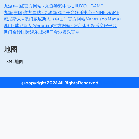
九游 (中国)官方网站 - 九游游戏中心 _JIUYOU GAME
九游(中国)官方网站 - 九游游戏全平台娱乐中心 - NINE GAME
威尼斯人 - 澳门威尼斯人（中国）官方网站 Veneziano Macau
澳门-威尼斯人 (Venetian)官方网站- 综合休闲娱乐度假平台
澳门金沙国际娱乐城-澳门金沙娱乐官网
地图
XML地图
@copyright 2026 All Rights Reserved
九游集团
.