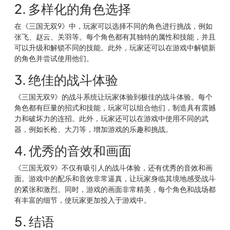
2. 多样化的角色选择
在《三国无双9》中，玩家可以选择不同的角色进行挑战，例如
张飞、赵云、关羽等。每个角色都有其独特的属性和技能，并且
可以升级和解锁不同的技能。此外，玩家还可以在游戏中解锁新
的角色并尝试使用他们。
3. 绝佳的战斗体验
《三国无双9》的战斗系统让玩家体验到极佳的战斗体验。每个
角色都有巨量的招式和技能，玩家可以组合他们，制造具有震撼
力和破坏力的连招。此外，玩家还可以在游戏中使用不同的武
器，例如长枪、大刀等，增加游戏的乐趣和挑战。
4. 优秀的音效和画面
《三国无双9》不仅有吸引人的战斗体验，还有优秀的音效和画
面。游戏中的配乐和音效非常逼真，让玩家身临其境地感受战斗
的紧张和激烈。同时，游戏的画面非常精美，每个角色和战场都
有丰富的细节，使玩家更加投入于游戏中。
5. 结语