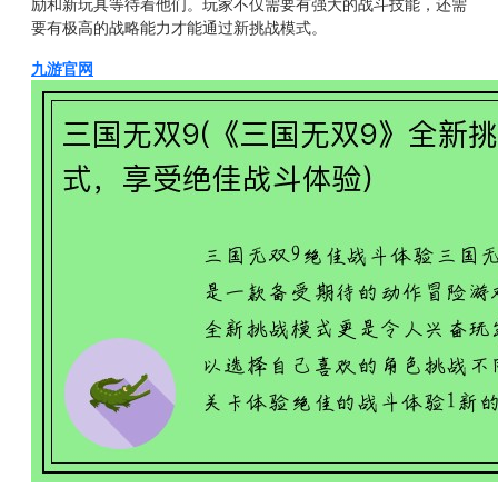
励和新玩具等待着他们。玩家不仅需要有强大的战斗技能，还需
要有极高的战略能力才能通过新挑战模式。
九游官网