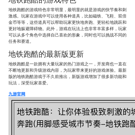
地铁跑酷的游戏特色非常明显，最明显的就是游戏的快节奏和刺
激感。玩家在游戏中可以使用各种道具，比如磁铁、飞鞋、双倍
金币等等，这些道具可以帮助玩家更快地奔跑、更轻松地跳跃和
更好地躲避障碍物。此外，游戏在玩法上也非常丰富多样，玩家
可以从多个角色中选择自己喜欢的形象，同时也可以挑战不同的
任务和赛道。
地铁跑酷的最新版更新
地铁跑酷是一款拥有大量玩家的热门游戏之一，开发商也一直在
不断地更新和升级游戏内容，为玩家带来更好的游戏体验。最新
版的地铁跑酷游戏于不久前推出，新版游戏增加了很多新功能和
玩法，深受玩家喜爱。
九游官网