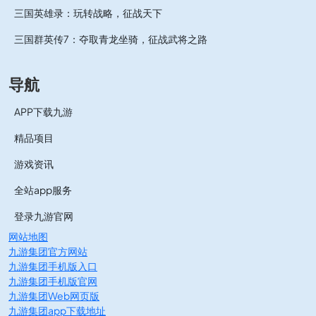
三国英雄录：玩转战略，征战天下
三国群英传7：夺取青龙坐骑，征战武将之路
导航
APP下载九游
精品项目
游戏资讯
全站app服务
登录九游官网
网站地图
九游集团官方网站
九游集团手机版入口
九游集团手机版官网
九游集团Web网页版
九游集团app下载地址