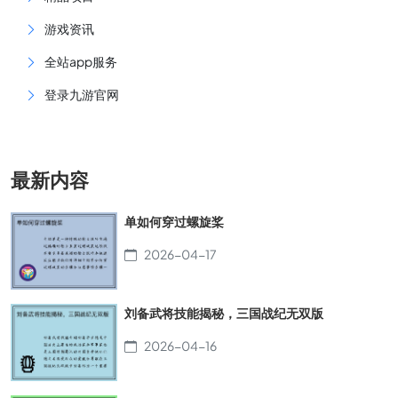
游戏资讯
全站app服务
登录九游官网
最新内容
单如何穿过螺旋桨
2026-04-17
刘备武将技能揭秘，三国战纪无双版
2026-04-16