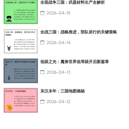
全面战争三国：武器材料生产全解析
2026-04-15
全战三国：战略推进，部队前行的关键策略
2026-04-14
低级之光：魔兽世界低等级开启新篇章
2026-04-13
东汉末年：三国地图揭秘
2026-04-12