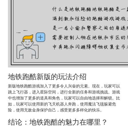
地铁跑酷新版的玩法介绍
新版地铁跑酷游戏加入了更多令人兴奋的元素。现在，玩家可以
跳上飞行器，进入星际空间，进行全新的任务和游戏挑战。游戏
中也增加了更多的道具和角色，玩家可以自由地选择和解锁。比
如，玩家可以使用新的飞天机器人奔跑，使用魔法飞毯躲避危
险，使用无敌金身保护自己，感受更多多样化的快乐。
结论：地铁跑酷的魅力在哪里？