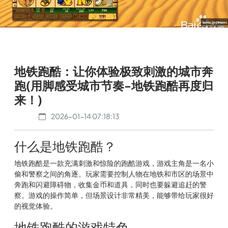
地铁跑酷：让你体验极致刺激的城市奔
跑(用脚感受城市节奏-地铁跑酷再度归
来！)
2026-01-14 07:18:13
什么是地铁跑酷？
地铁跑酷是一款充满刺激和惊险的跑酷游戏，游戏主角是一名小
偷和警察之间的角逐。玩家需要控制人物在地铁和市区的场景中
奔跑和闪避障碍物，收集金币和道具，同时也要躲避追赶的警
察。游戏的操作简单，但场景设计非常精美，能够带给玩家很好
的视觉体验。
地铁跑酷的游戏特色