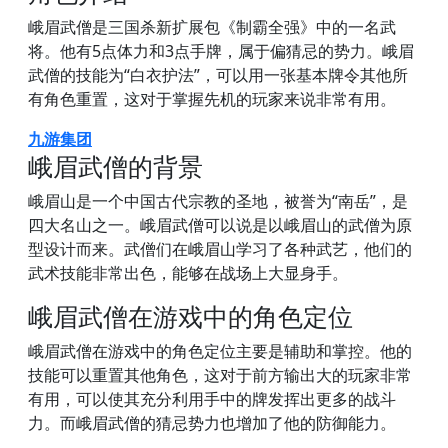
峨眉武僧是三国杀新扩展包《制霸全强》中的一名武
将。他有5点体力和3点手牌，属于偏猜忌的势力。峨眉
武僧的技能为“白衣护法”，可以用一张基本牌令其他所
有角色重置，这对于掌握先机的玩家来说非常有用。
九游集团
峨眉武僧的背景
峨眉山是一个中国古代宗教的圣地，被誉为“南岳”，是
四大名山之一。峨眉武僧可以说是以峨眉山的武僧为原
型设计而来。武僧们在峨眉山学习了各种武艺，他们的
武术技能非常出色，能够在战场上大显身手。
峨眉武僧在游戏中的角色定位
峨眉武僧在游戏中的角色定位主要是辅助和掌控。他的
技能可以重置其他角色，这对于前方输出大的玩家非常
有用，可以使其充分利用手中的牌发挥出更多的战斗
力。而峨眉武僧的猜忌势力也增加了他的防御能力。