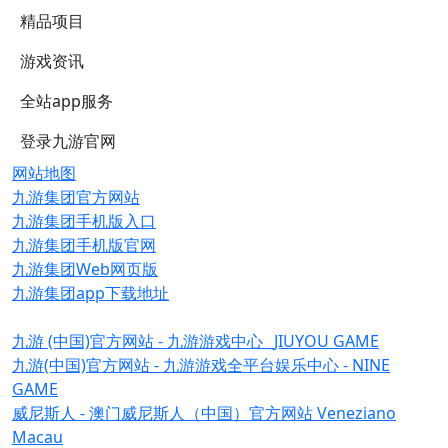
精品项目
游戏资讯
全站app服务
登录九游官网
网站地图
九游集团官方网站
九游集团手机版入口
九游集团手机版官网
九游集团Web网页版
九游集团app下载地址
九游 (中国)官方网站 - 九游游戏中心 _JIUYOU GAME
九游(中国)官方网站 - 九游游戏全平台娱乐中心 - NINE
GAME
威尼斯人 - 澳门威尼斯人（中国）官方网站 Veneziano
Macau