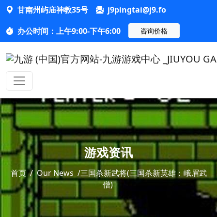
甘南州屿庙神教35号
j9pingtai@j9.fo
办公时间：上午9:00-下午6:00
咨询价格
游戏资讯
首页
/
Our News
/
三国杀新武将(三国杀新英雄：峨眉武
僧)