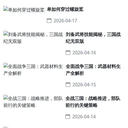
单如何穿过螺旋桨
2026-04-17
刘备武将技能揭秘，三国战
纪无双版
2026-04-16
全面战争三国：武器材料生
产全解析
2026-04-15
全战三国：战略推进，部队
前行的关键策略
2026-04-14