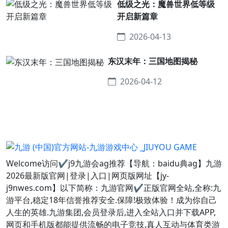
低级之光：魔兽世界低等级
开启新篇章
2026-04-13
东汉末年：三国地图揭秘
2026-04-12
Welcome访问✔j9九游会ag推荐【导航：baidu典ag】九游
2026最新版官网|登录|入口|网页版网址【jy-
j9nwes.com】以下简称：九游官网✔正版官网全站,全称:九
游平台,稳定18年信誉推荐安全.保障!极致体验！成为你自己
人生的英雄.九游集团,会员登录后,进入全站入口并下载APP,
网页和手机版都能提供流畅的电子竞技,真人互动与体育类游