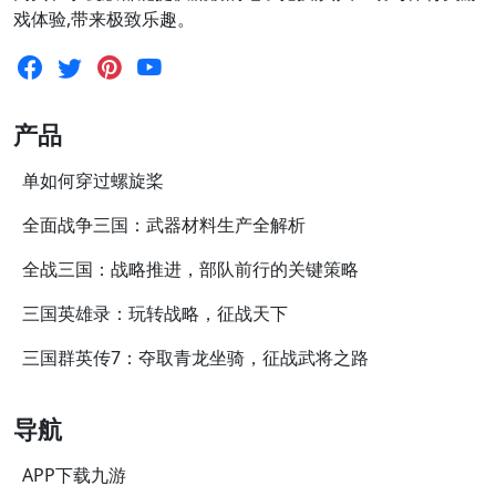
戏体验,带来极致乐趣。
产品
单如何穿过螺旋桨
全面战争三国：武器材料生产全解析
全战三国：战略推进，部队前行的关键策略
三国英雄录：玩转战略，征战天下
三国群英传7：夺取青龙坐骑，征战武将之路
导航
APP下载九游