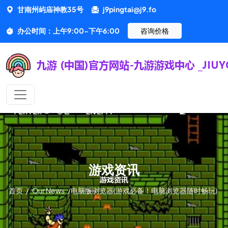
甘南州屿庙神教35号
j9pingtai@j9.fo
办公时间：上午9:00-下午6:00
咨询价格
游戏资讯
首页
/
Our News
/
电脑版浏览器(游戏必备！电脑浏览器随时畅玩)