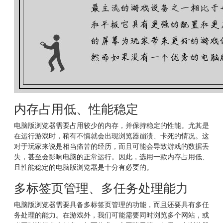
内存占用低、性能稳定
电脑版浏览器需要占用较少的内存，并保持稳定的性能。尤其是
在运行游戏时，稍有不慎就会出现浏览器崩溃、卡死的情况。这
对于玩家来说是相当痛苦的经历，而且可能会导致游戏的数据丢
失，甚至会影响电脑的正常运行。因此，选用一款内存占用低、
且性能稳定的电脑版浏览器是十分有必要的。
多标签页管理、多任务处理能力
电脑版浏览器需要具备多标签页管理的功能，而且还要具有多任
务处理的能力。在游戏外，我们可能需要同时浏览多个网站，或