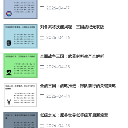
2026-04-17
刘备武将技能揭秘，三国战纪无双版
2026-04-16
全面战争三国：武器材料生产全解析
2026-04-15
全战三国：战略推进，部队前行的关键策略
2026-04-14
低级之光：魔兽世界低等级开启新篇章
2026-04-13